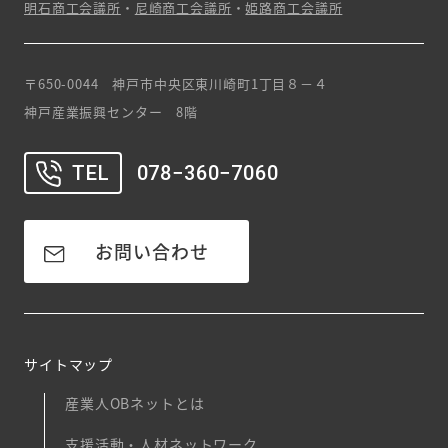
明石商工会議所
・
尼崎商工会議所
・
姫路商工会議所
〒650-0044 神戸市中央区東川崎町1丁目８－４
神戸産業振興センター 8階
TEL
078−360−7060
お問い合わせ
サイトマップ
産業人OBネットとは
支援活動・人材ネットワーク