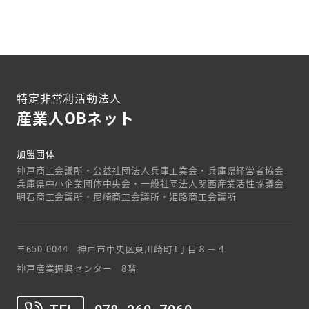
特定非営利活動法人
産業人OBネット
加盟団体
神戸商工会議所
・
公益社団法人兵庫工業会
・
兵庫県経営者協会
兵庫県中小企業団体中央会
・
一般社団法人関西産業活性協議会
明石商工会議所
・
尼崎商工会議所
・
姫路商工会議所
〒650-0044 神戸市中央区東川崎町1丁目８－４
神戸産業振興センター 8階