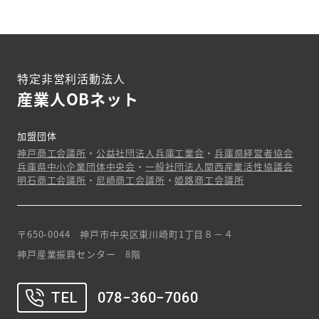
特定非営利活動法人
産業人OBネット
加盟団体
神戸商工会議所
・
公益社団法人兵庫工業会
・
兵庫県経営者協会
兵庫県中小企業団体中央会
・
一般社団法人関西産業活性協議会
明石商工会議所
・
尼崎商工会議所
・
姫路商工会議所
〒650-0044 神戸市中央区東川崎町1丁目８－４
神戸産業振興センター 8階
TEL
078−360−7060