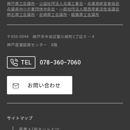
神戸商工会議所
・
公益社団法人兵庫工業会
・
兵庫県経営者協会
兵庫県中小企業団体中央会
・
一般社団法人関西産業活性協議会
明石商工会議所
・
尼崎商工会議所
・
姫路商工会議所
〒650-0044 神戸市中央区東川崎町1丁目８－４
神戸産業振興センター 8階
TEL
078−360−7060
お問い合わせ
サイトマップ
産業人OBネットとは