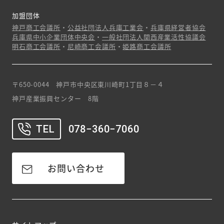
加盟団体
神戸商工会議所
・
公益社団法人兵庫工業会
・
兵庫県経営者協会
兵庫県中小企業団体中央会
・
一般社団法人関西産業活性協議会
明石商工会議所
・
尼崎商工会議所
・
姫路商工会議所
〒650-0044 神戸市中央区東川崎町1丁目８－４
神戸産業振興センター 8階
TEL
078−360−7060
お問い合わせ