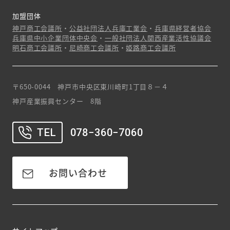
加盟団体
神戸商工会議所
・
公益社団法人兵庫工業会
・
兵庫県経営者協会
兵庫県中小企業団体中央会
・
一般社団法人関西産業活性協議会
明石商工会議所
・
尼崎商工会議所
・
姫路商工会議所
〒650-0044 神戸市中央区東川崎町1丁目８－４
神戸産業振興センター 8階
TEL
078−360−7060
お問い合わせ