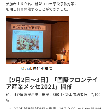
参加者１６０名、新型コロナ感染予防対策に
を期し無事開催することができました。
【9月2日～3日】「国際フロンテイ
ア産業メッセ2021」開催
於、神戸国際展示場、出展：360社･団体 来場者数：7,100
名
(公財)新産業創造研究機構（ＮＩＲＯ）から9年間続け