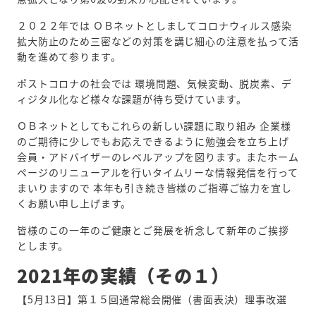
２０２２年では ＯＢネットとしましてコロナウィルス感染
拡大防止のため三密などの対策を講じ細心の注意を払って活
動を進めて参ります。
ポストコロナの社会では 環境問題、気候変動、脱炭素、デ
ィジタル化など様々な課題が待ち受けています。
ＯＢネットとしてもこれらの新しい課題に取り組み 企業様
のご期待に少しでもお応えできるように勉強会を立ち上げ
会員・アドバイザーのレベルアップを図ります。またホーム
ページのリニューアルを行いタイムリーな情報発信を行って
まいりますので 本年も引き続き皆様のご指導ご協力を宜し
くお願い申し上げます。
皆様のこの一年のご健康とご発展を祈念して新年のご挨拶
とします。
2021年の実績（その１）
【5月13日】第１５回通常総会開催（書面表決）理事改選