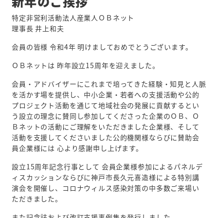
新年のご挨拶
特定非営利活動法人産業人ＯＢネット
理事長 井上和夫
会員の皆様 令和4年 明けましておめでとうございます。
ＯＢネットは 昨年設立15周年を迎えました。
会員・アドバイザーにこれまで培ってきた経験・知見と人脈
を活かす場を提供し、中小企業・若者への支援活動や公的
プロジェクト活動を通じて地域社会の発展に貢献するとい
う設立の理念に賛同し参加してくださった企業のＯＢ、Ｏ
Ｂネットの活動にご理解をいただきました企業様、そして
活動を支援してくださいました公的機関様ならびに賛助会
員企業様には 心より感謝申し上げます。
設立15周年記念行事として 会員企業様参加によるパネルデ
ィスカッションならびに神戸市長久元喜造様による特別講
演会を開催し、コロナウィルス感染対策の中多数ご来場い
ただきました。
また記念誌および改訂支援事例集を発行しました。