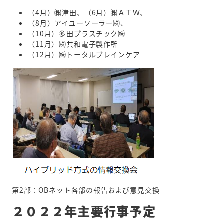
（4月）㈱津田、（6月）㈱ＡＴＷ、
（8月）アイユーソーラー㈱、
（10月）多田プラスチック㈱
（11月）㈱共和電子製作所
（12月）㈱トータルブレインケア
第2部：OBネット各部の報告および意見交換
２０２２年主要行事予定