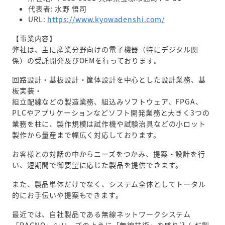
代表者: 水野 悟司
URL:
https://www.kyowadenshi.com/
【事業内容】
弊社は、主に産業分野向けの電子機器（特にデジタル関
係）の受託開発及びOEMを行っております。
回路設計・基板設計・筐体設計を中心とした設計業務、基
板実装・
組立配線などの製造業務、組込みソフトウェア、FPGA、
PLCやアプリケーションなどソフト開発業務と大きく3つの
業務を柱に、製作規模は試作機や試験治具などの小ロット
製作から量産まで幅広く対応しております。
お客様との対話の中からニーズをつかみ、提案・設計を行
い、短期間で御要望に応じた製品を提供できます。
また、製品単体だけでなく、システム全体としてトータル
的にお手伝いや提案もできます。
最近では、自社製品である無線ネットワークシステム
「RAGNO」シリーズのように「無線技術」を盛り込んだ製