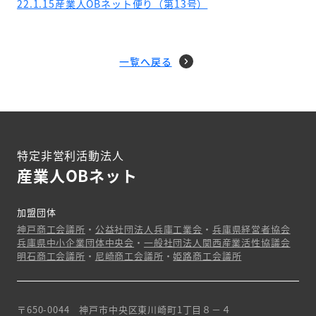
22.1.15産業人OBネット便り（第13号）
一覧へ戻る
特定非営利活動法人
産業人OBネット
加盟団体
神戸商工会議所
・
公益社団法人兵庫工業会
・
兵庫県経営者協会
兵庫県中小企業団体中央会
・
一般社団法人関西産業活性協議会
明石商工会議所
・
尼崎商工会議所
・
姫路商工会議所
〒650-0044 神戸市中央区東川崎町1丁目８－４