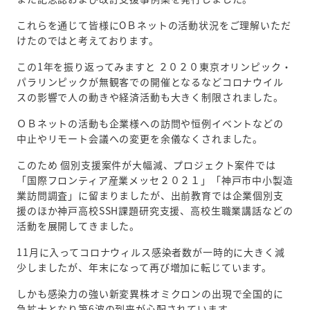
これらを通じて皆様にOＢネットの活動状況をご理解いただ
けたのではと考えております。
この1年を振り返ってみますと ２０２０東京オリンピック・
パラリンピックが無観客での開催となるなどコロナウイル
スの影響で人の動きや経済活動も大きく制限されました。
ＯＢネットの活動も企業様への訪問や恒例イベントなどの
中止やリモート会議への変更を余儀なくされました。
このため 個別支援案件が大幅減、プロジェクト案件では
「国際フロンティア産業メッセ２０２１」「神戸市中小製造
業訪問調査」に留まりましたが、出前教育では企業個別支
援のほか神戸高校SSH課題研究支援、高校生職業講話などの
活動を展開してきました。
11月に入ってコロナウィルス感染者数が一時的に大きく減
少しましたが、年末になって再び増加に転じています。
しかも感染力の強い新変異株オミクロンの出現で全国的に
急拡大となり第6波の到来が心配されています。