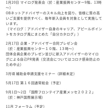
1月20日 マイログ発表会（於：産業振興センター9階、13時
～）
OBネットアドバイザーのスキル向上を図り、皆様に質の高
いご支援を提供すべく、毎年新入会員を対象として実施して
います。
（マイログ：アドバイザー自身のキャリア、アピールポイン
トをカタログ風にまとめた「自分カタログ」）
2月17日 企業・アドバイザー合同プレゼン会
（於：産業振興センター１０階、1３時～）
団体会員企業のプレゼン並びに新入アドバイザーのマイロ
グによる自己PR発表（交流会についてはコロナ感染防止の
ため中止）
3月頃 補助金申請支援セミナー（詳細未定）
5月17日 第１６回通常総会（予定）
9月1日～2日 「国際フロンテイア産業メッセ２０２２」
（於：神戸国際展示場）
11月 フォーラム（予定）