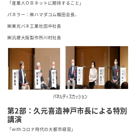
「産業人ＯＢネットに期待すること」
パネラー：㈱ハマダコム帽田会長、
㈱東光バネ工業社田中社長
㈱汎建大阪製作所川村社長
第2部：久元喜造神戸市長による特別
講演
「withコロナ時代の大都市経営」