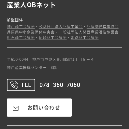
産業人OBネット
加盟団体
神戸商工会議所
・
公益社団法人兵庫工業会
・
兵庫県経営者協会
兵庫県中小企業団体中央会
・
一般社団法人関西産業活性協議会
明石商工会議所
・
尼崎商工会議所
・
姫路商工会議所
〒650-0044 神戸市中央区東川崎町1丁目８－４
神戸産業振興センター 8階
TEL
078−360−7060
お問い合わせ